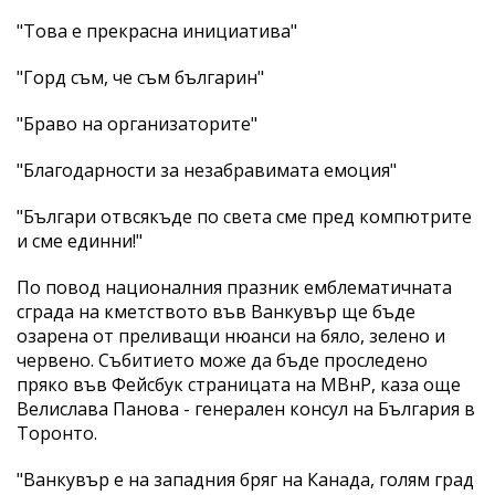
"Това е прекрасна инициатива"
"Горд съм, че съм българин"
"Браво на организаторите"
"Благодарности за незабравимата емоция"
"Българи отвсякъде по света сме пред компютрите
и сме единни!"
По повод националния празник емблематичната
сграда на кметството във Ванкувър ще бъде
озарена от преливащи нюанси на бяло, зелено и
червено. Събитието може да бъде проследено
пряко във Фейсбук страницата на МВнР, каза още
Велислава Панова - генерален консул на България в
Торонто.
"Ванкувър е на западния бряг на Канада, голям град