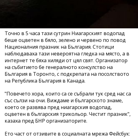
Точно в 5 часа тази сутрин Ниагарският водопад
беше оцветен в бяло, зелено и червено по повод
Националния празник на България. Стотици
наблюдаваха тази невероятна гледка на място, а в
интернет те бяха хиляди от цял свят. Организатор
на събитието бе генералното консулство на
България в Торонто, с подкрепата на посолството
на Република България в Канада.
"Повечето хора, които са се събрали тук сред нас са
със сълзи на очи. Виждаме и българското знаме,
което се развява пред ниагарския водопад,
оцветен в българския трикольор. Честит празник",
казаха пред БНР организаторите.
Ето част от отзивите в социалната мрежа Фейсбук: