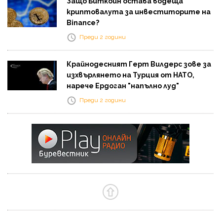
Защо Биткойн остава водеща
криптовалута за инвеститорите на
Binance?
Преди 2 години
Крайнодесният Герт Вилдерс зове за
изхвърлянето на Турция от НАТО,
нарече Ердоган "напълно луд"
Преди 2 години