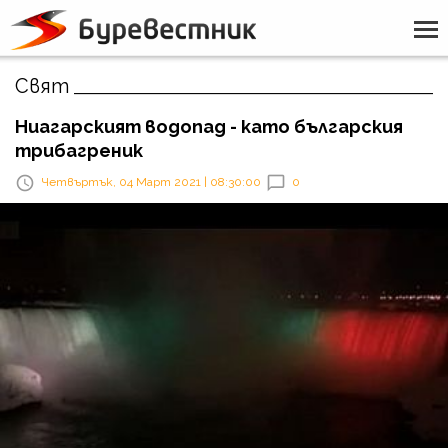
Свят
Ниагарският водопад - като българския
трибагреник
Четвъртък, 04 Март 2021 | 08:30:00
0