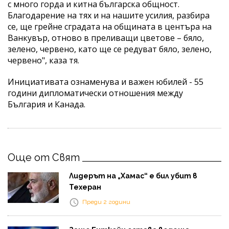
с много горда и китна българска общност.
Благодарение на тях и на нашите усилия, разбира
се, ще грейне сградата на общината в центъра на
Ванкувър, отново в преливащи цветове – бяло,
зелено, червено, като ще се редуват бяло, зелено,
червено", каза тя.
Инициативата ознаменува и важен юбилей - 55
години дипломатически отношения между
България и Канада.
Още от Свят
Лидерът на „Хамас“ е бил убит в
Техеран
Преди 2 години