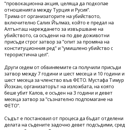
"провокационна акция, целяща да подкопае
отношенията между Турция и Русия".
Трима от организаторите на убийството,
включително Салих Йълмаз, който е предал на
Алтънташ нареждането за извършване на
убийството, са осъдени на по две доживотни
присъди строг затвор за "опит за промяна на
конституционния ред" и "умишлено убийство с
терористична цел".
Други седем от обвиняемите са получили присъди
затвор между 7 години и шест месеца и 10 години и
шест месеца за членство във ФЕТО. Мустафа Тимур
Йозкан, организаторът на изложбата, на която
беше убит Калов, е осъден на 3 години и девет
месеца затвор за "съзнателно подпомагане на
ФЕТО".
Съдът е постановил от процеса да бъдат отделени
делата на съдените задочно девет подсъдими, сред