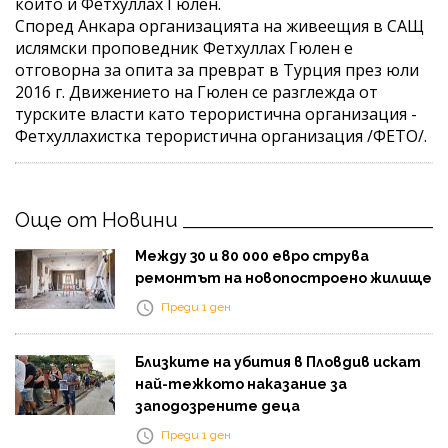
които и Фетхуллах Гюлен.
Според Анкара организацията на живеещия в САЩ
ислямски проповедник Фетхуллах Гюлен е
отговорна за опита за преврат в Турция през юли
2016 г. Движението на Гюлен се разглежда от
турските власти като терористична организация -
Фетхуллахистка терористична организация /ФЕТО/.
Още от Новини
Между 30 и 80 000 евро струва
ремонтът на новопостроено жилище
Преди 1 ден
Близките на убития в Пловдив искат
най-тежкото наказание за
заподозрените деца
Преди 1 ден