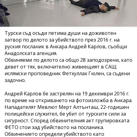
Турски съд осъди петима души на доживотен
затвор по делото за убийството през 2016 г. на
руския посланик в Анкара Андрей Карлов, съобщи
Анадолската агенция.
Обвиняеми по делото са общо 28 заподозрени, като
девет от тях, включително живеещият в САЩ
ислямски проповедник Фетхуллах Гюлен, са съдени
задочно.
Андрей Карлов бе застрелян на 19 декември 2016 г.
по време на откриването на фотоизложба в Анкара.
Нападателят Мевлют Мерт Алтънташ, 22-годишен
полицейски служител, бе убит от турските сили за
сигурност. Според обвинителния акт групировката
ФЕТО стои зад убийството на посланика.
Обвинението определи убийството като