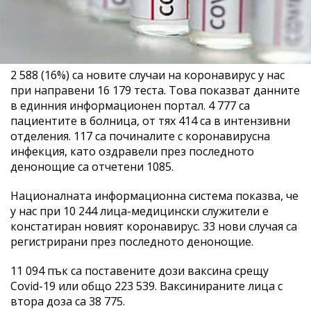
2 588 (16%) са новите случаи на коронавирус у нас
при направени 16 179 теста. Това показват данните
в единния информационен портал. 4 777 са
пациентите в болница, от тях 414 са в интензивни
отделения. 117 са починалите с коронавирусна
инфекция, като оздравели през последното
денонощие са отчетени 1085.
Националната информационна система показва, че
у нас при 10 244 лица-медицински служители е
констатиран новият коронавирус. 33 нови случая са
регистрирани през последното денонощие.
11 094 пък са поставените дози ваксина срещу
Covid-19 или общо 223 539. Ваксинираните лица с
втора доза са 38 775.