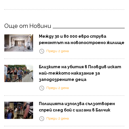
Още от Новини
Между 30 и 80 000 евро струва
ремонтът на новопостроено жилище
Преди 2 дена
Близките на убития в Пловдив искат
най-тежкото наказание за
заподозрените деца
Преди 2 дена
Полицията използва сълзотворен
спрей след бой с цигани в Балчик
Преди 2 дена