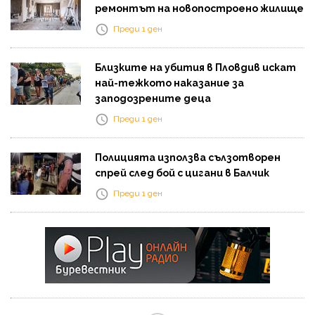
ремонтът на новопостроено жилище
Преди 1 ден
Близките на убития в Пловдив искат
най-тежкото наказание за
заподозрените деца
Преди 1 ден
Полицията използва сълзотворен
спрей след бой с цигани в Балчик
Преди 1 ден