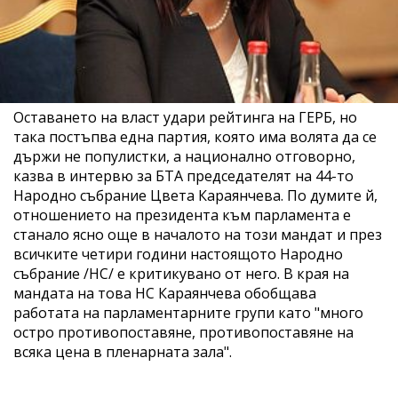
Оставането на власт удари рейтинга на ГЕРБ, но
така постъпва една партия, която има волята да се
държи не популистки, а национално отговорно,
казва в интервю за БТА председателят на 44-то
Народно събрание Цвета Караянчева. По думите й,
отношението на президента към парламента е
станало ясно още в началото на този мандат и през
всичките четири години настоящото Народно
събрание /НС/ е критикувано от него. В края на
мандата на това НС Караянчева обобщава
работата на парламентарните групи като "много
остро противопоставяне, противопоставяне на
всяка цена в пленарната зала".