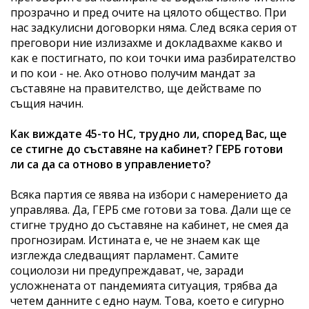
прозрачно и пред очите на цялото общество. При
нас задкулисни договорки няма. След всяка серия от
преговори ние излизахме и докладвахме какво и
как е постигнато, по кои точки има разбирателство
и по кои - не. Ако отново получим мандат за
съставяне на правителство, ще действаме по
същия начин.
Как виждате 45-то НС, трудно ли, според Вас, ще
се стигне до съставяне на кабинет? ГЕРБ готови
ли са да са отново в управлението?
Всяка партия се явява на избори с намерението да
управлява. Да, ГЕРБ сме готови за това. Дали ще се
стигне трудно до съставяне на кабинет, не смея да
прогнозирам. Истината е, че не знаем как ще
изглежда следващият парламент. Самите
социолози ни предупреждават, че, заради
усложнената от пандемията ситуация, трябва да
четем данните с едно наум. Това, което е сигурно