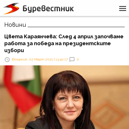
Новини
Цвета Караянчева: След 4 април започваме
работа за победа на президентските
избори
Вторник, 02 Март 2021 | 13:40:17
0