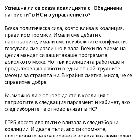
Успешна ли се оказа коалицията с "Обединени
патриоти" в НС и в управлението?
Всяка политическа сила, която влиза в коалиция,
прави компромиси. Имали сме дебати с
партньорите, имали сме неизбежните конфликти,
гласували сме различно в зала. Всеки по време на
целия мандат си защитаваше програмата,
доколкото може. Но пък коалицията работеше и
продължава да работи в едни от най-трудните
месеци за страната ни. В крайна сметка, мисля, че се
справихме добре.
Възможно ли е отново да сте в коалиция с
патриотите в следващия парламент и кабинет, ако
след изборите те отново влязат в НС?
ГЕРБ досега два пъти е влизала в следизборни
коалиции. И двата пъти, ако си спомняте,
преговорите за коалиране се водеха изключително