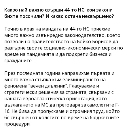
Какво най-важно свърши 44-то НС, кои закони
бихте посочили? И какво остана несвършено?
Точно в края на мандата на 44-то НС приехме
много важно извънредно законодателство, което
позволи на правителството на Бойко Борисов да
разгърне своите социално-икономически мерки по
време на пандемията и да подкрепи бизнеса и
гражданите.
През последната година направихме първата и
много важна стъпка към елиминирането на
феномена "вечен длъжник". Гласувахме и
стратегически решения за страната, свързани с
нашата евроатлантическа ориентация, като
възлагането на МС да преговаря за самолетите F-
16. Не бива да пропускаме и огромния труд, който
бе свършен от колегите по време на бюджетните
процедури.