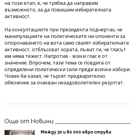
на този етап, е, че трябва да направим
възможното, за да повишим избирателната
активност.
На консултациите при президента подчертах, че
манипулациите на политическите ни опоненти за
опорочаването на вота само свалят избирателната
активност, отблъскват хората, лъжат ги, че гласът
им няма тежест. Напротив - всеки глас е от
значение. Впрочем, тази тема се повдига от
определени политически сили преди всички избори.
Човек би казал, че търсят предварително
обяснение за очакван незадоволителен резултат.
Още от Новини
Между 30 и 80 000 евро струва