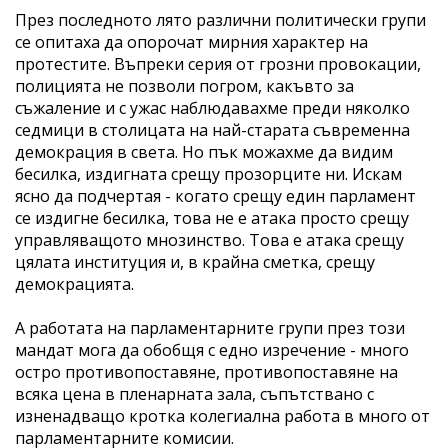
През последното лято различни политически групи
се опитаха да опорочат мирния характер на
протестите. Въпреки серия от грозни провокации,
полицията не позволи погром, какъвто за
съжаление и с ужас наблюдавахме преди няколко
седмици в столицата на най-старата съвременна
демокрация в света. Но пък можахме да видим
бесилка, издигната срещу прозорците ни. Искам
ясно да подчертая - когато срещу един парламент
се издигне бесилка, това не е атака просто срещу
управляващото мнозинство. Това е атака срещу
цялата институция и, в крайна сметка, срещу
демокрацията.
А работата на парламентарните групи през този
мандат мога да обобщя с едно изречение - много
остро противопоставяне, противопоставяне на
всяка цена в пленарната зала, съпътствано с
изненадващо кротка колегиална работа в много от
парламентарните комисии.