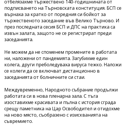
отбелязахме тържествено 140-годишнината от
подписването на Търновската конституция. БСП се
върнаха за кратко от поредния си бойкот за
тържественото заседание във Велико Търново. И
през последната сесия БСП и ДПС на практика са
извън залата, защото не се регистрират преди
заседанията.
Не можем да не споменем промените в работата
ни, наложени от пандемията. Загубихме един
колега, други преболедуваха вируса тежко. Наложи
се колеги да се включват дистанционно в
заседанията от болничните си стаи.
Междувременно, Народното събрание продължи
работата си в нова пленарна зала. С тъга
изоставихме красивата и пълна с история сграда
срещу паметника на Цар Освободител и отидохме
на ново място, съобразено с изискванията на
съвремието.