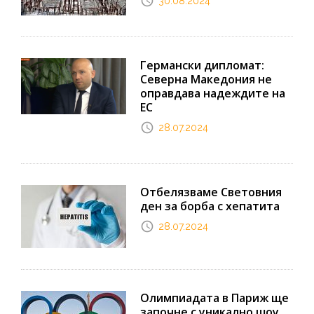
30.08.2024
Германски дипломат:
Северна Македония не
оправдава надеждите на
ЕС
28.07.2024
Отбелязваме Световния
ден за борба с хепатита
28.07.2024
Олимпиадата в Париж ще
започне с уникално шоу