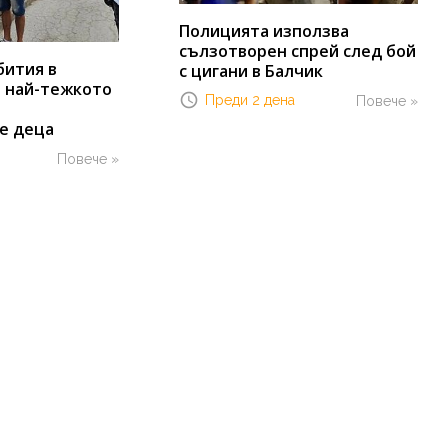
Полицията използва
сълзотворен спрей след бой
бития в
с цигани в Балчик
т най-тежкото
Преди 2 дена
Повече »
е деца
Повече »