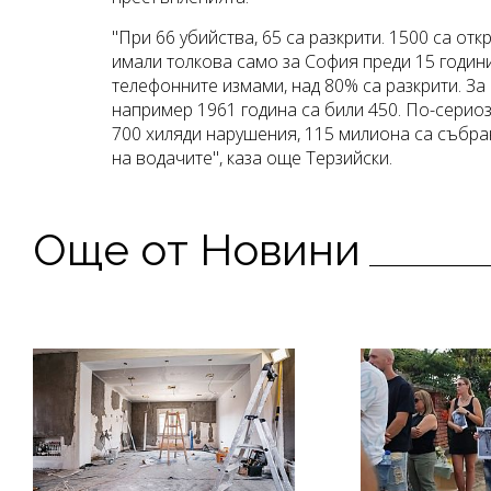
"При 66 убийства, 65 са разкрити. 1500 са от
имали толкова само за София преди 15 годин
телефонните измами, над 80% са разкрити. За
например 1961 година са били 450. По-сериоз
700 хиляди нарушения, 115 милиона са събра
на водачите", каза още Терзийски.
Още от Новини