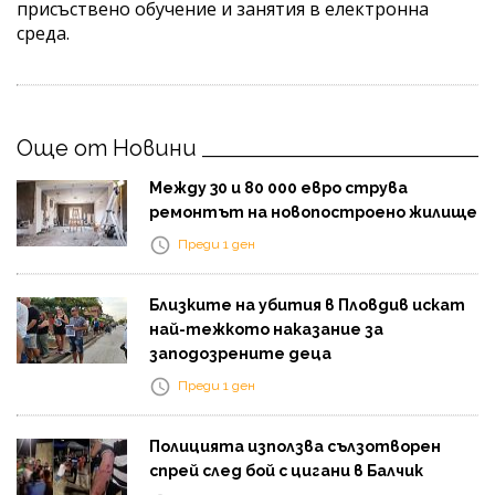
присъствено обучение и занятия в електронна
среда.
Още от Новини
Между 30 и 80 000 евро струва
ремонтът на новопостроено жилище
Преди 1 ден
Близките на убития в Пловдив искат
най-тежкото наказание за
заподозрените деца
Преди 1 ден
Полицията използва сълзотворен
спрей след бой с цигани в Балчик