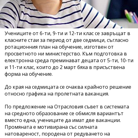
Учениците от 6-ти, 9-ти и 12-ти клас се завръщат в
класните стаи за период от две седмици, съгласно
ротационния план на обучение, изготвен от
просветното ни министерство. Към подготовка в
електронна среда преминават децата от 5-ти, 10-ти
и 11-ти клас, които до 2 март бяха в присъствена
форма на обучение.
До края на седмицата се очаква крайното решение
относно графика на пролетната ваканция.
По предложение на Отрасловия съвет в системата
на средното образование се обмисля вариантът
вместо една, учениците да имат две ваканции.
Промяната е мотивирана със силната
натовареност, породена от редуването на