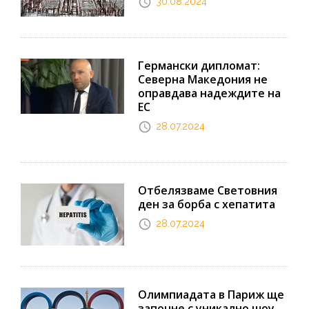
30.08.2024
Германски дипломат:
Северна Македония не
оправдава надеждите на
ЕС
28.07.2024
Отбелязваме Световния
ден за борба с хепатита
28.07.2024
Олимпиадата в Париж ще
започне с уникално шоу