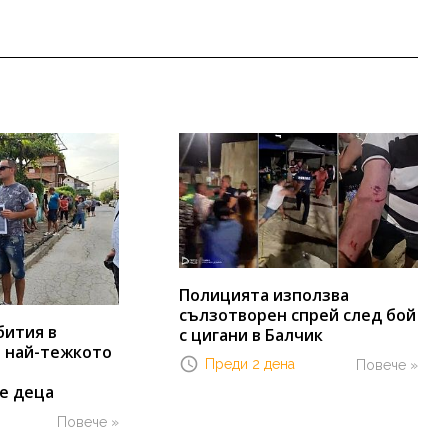
Полицията използва
сълзотворен спрей след бой
бития в
с цигани в Балчик
т най-тежкото
Преди 2 дена
Повече »
е деца
Повече »