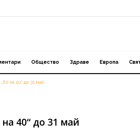
ментари
Oбщество
Здраве
Европа
Свя
„60 на 40“ до 31 май
на 40“ до 31 май