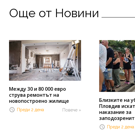
Още от Новини
Между 30 и 80 000 евро
струва ремонтът на
Близките на у
новопостроено жилище
Пловдив иска
Преди 2 дена
Повече »
наказание за
заподозренит
Преди 2 дена