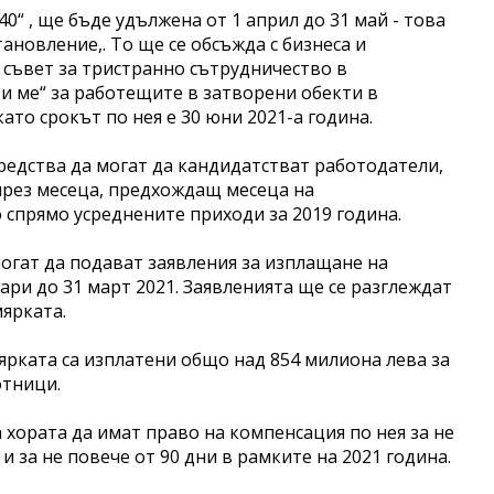
40“ , ще бъде удължена от 1 април до 31 май - това
новление,. То ще се обсъжда с бизнеса и
 съвет за тристранно сътрудничество в
и ме“ за работещите в затворени обекти в
ато срокът по нея е 30 юни 2021-а година.
едства да могат да кандидатстват работодатели,
през месеца, предхождащ месеца на
о спрямо усреднените приходи за 2019 година.
огат да подават заявления за изплащане на
уари до 31 март 2021. Заявленията ще се разглеждат
ярката.
ярката са изплатени общо над 854 милиона лева за
отници.
 хората да имат право на компенсация по нея за не
и за не повече от 90 дни в рамките на 2021 година.