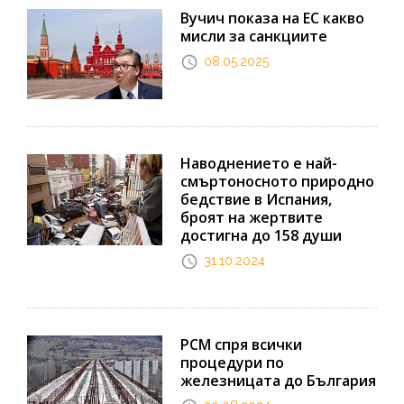
Вучич показа на ЕС какво
мисли за санкциите
08.05.2025
Наводнението е най-
смъртоносното природно
бедствие в Испания,
броят на жертвите
достигна до 158 души
31.10.2024
РСМ спря всички
процедури по
железницата до България