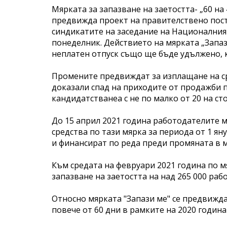
Мярката за запазване на заетостта- „60 на 
предвижда проект на правителствено поста
синдикатите на заседание на Националния
понеделник. Действието на мярката „Запаз
неплатен отпуск също ще бъде удължено, к
Промените предвиждат за изплащане на ср
доказали спад на приходите от продажби 
кандидатстванеа с не по малко от 20 на ст
До 15 април 2021 година работодателите м
средства по тази мярка за периода от 1 ян
и финансират по реда преди промяната в м
Към средата на февруари 2021 година по м
запазване на заетостта на над 265 000 раб
Относно мярката "Запази ме" се предвижда
повече от 60 дни в рамките на 2020 година 