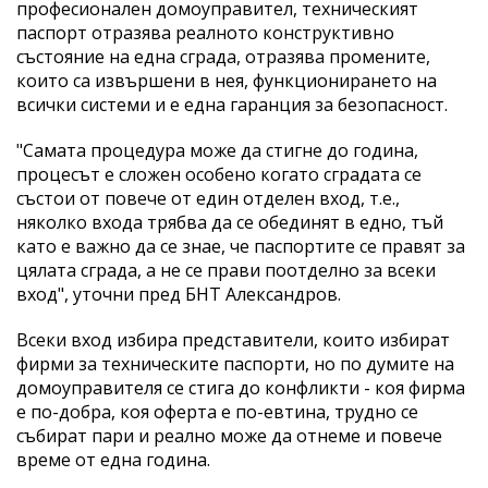
професионален домоуправител, техническият
паспорт отразява реалното конструктивно
състояние на една сграда, отразява промените,
които са извършени в нея, функционирането на
всички системи и е една гаранция за безопасност.
"Самата процедура може да стигне до година,
процесът е сложен особено когато сградата се
състои от повече от един отделен вход, т.е.,
няколко входа трябва да се обединят в едно, тъй
като е важно да се знае, че паспортите се правят за
цялата сграда, а не се прави поотделно за всеки
вход", уточни пред БНТ Александров.
Всеки вход избира представители, които избират
фирми за техническите паспорти, но по думите на
домоуправителя се стига до конфликти - коя фирма
е по-добра, коя оферта е по-евтина, трудно се
събират пари и реално може да отнеме и повече
време от една година.