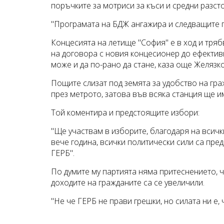
поръчките за мотриси за къси и средни разст
"Програмата на БДЖ ангажира и следващите п
Концесията на летище "София" е в ход и тряб
на договора с новия концесионер до ефективн
може и да по-рано да стане, каза още Желязко
Пощите слизат под земята за удобство на гра
през метрото, затова във всяка станция ще и
Той коментира и предстоящите избори:
"Ще участвам в изборите, благодаря на всички
вече година, всички политически сили са пре
ГЕРБ".
По думите му партията няма притеснението, ч
доходите на гражданите са се увеличили.
"Не че ГЕРБ не прави грешки, но силата ни е,