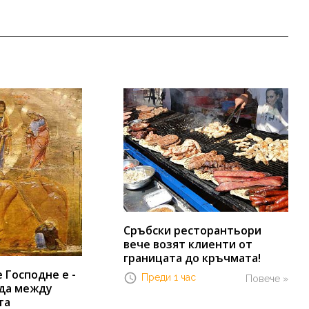
Сръбски ресторантьори
вече возят клиенти от
границата до кръчмата!
Господне е -
Преди 1 час
Повече »
да между
та