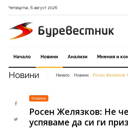
Четвъртък
,
6
август
2026
Начало
Новини
Aнализи
Мнения и ко
Новини
Начало
Новини
Росен Желязков: Н
Новини
Росен Желязков: Не че
успяваме да си ги при