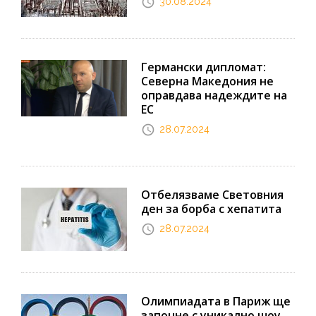
30.08.2024
Германски дипломат:
Северна Македония не
оправдава надеждите на
ЕС
28.07.2024
Отбелязваме Световния
ден за борба с хепатита
28.07.2024
Олимпиадата в Париж ще
започне с уникално шоу