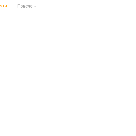
ути
Повече »