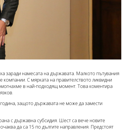
ха заради намесата на държавата. Малкото пътувания
те компании. С мярката на правителството ликвидни
помогнахме в най-подходящ момент. Това коментира
язков.
година, защото държавата не може да замести
ирана с държавна субсидия. Шест са вече новите
 очаква да са 15 по дългите направления. Предстоят