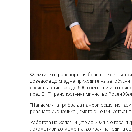
Фалитите в транспортния бранш не се състоя
доведоха до спад на приходите на автобусни
средства стигнаха до 600 компании и ги под
пред БНТ транспортният министър Росен Жел
"Пандемията трябва да намери решение тази 
реалната икономика", смята още министърът.
Работата на железниците до 2024 г. е гарант
локомотиви до момента, до края на година се