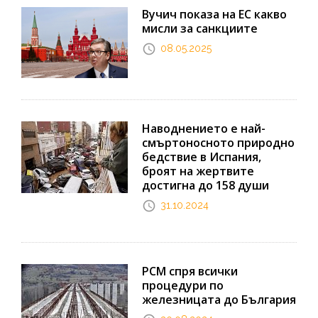
Вучич показа на ЕС какво
мисли за санкциите
08.05.2025
Наводнението е най-
смъртоносното природно
бедствие в Испания,
броят на жертвите
достигна до 158 души
31.10.2024
РСМ спря всички
процедури по
железницата до България