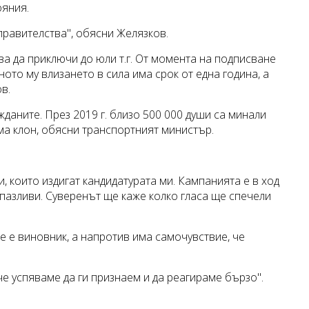
ояния.
равителства", обясни Желязков.
ва да приключи до юли т.г. От момента на подписване
ото му влизането в сила има срок от една година, а
в.
жданите. През 2019 г. близо 500 000 души са минали
ма клон, обясни транспортният министър.
, които издигат кандидатурата ми. Кампанията е в ход
дпазливи. Суверенът ще каже колко гласа ще спечели
е е виновник, а напротив има самочувствие, че
 че успяваме да ги признаем и да реагираме бързо".