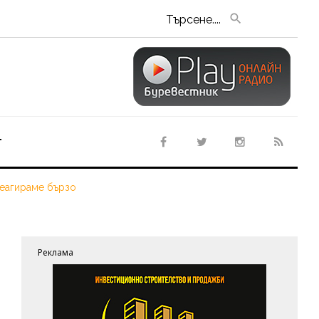
Търсене....
т
реагираме бързо
Реклама