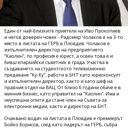
Един от най-близките приятели на Иво Прокопиев
и негов доверен човек - Радомир Чолаков е на 3-то
място в листата на ГЕРБ в Пловдив. Чолаков е
изпълнителен директор на предприятието
"Каолин", по професия е юрист, а освен това е и
бивш епархийски съветник в града. Участва в
създаването на студентското телевизионно
предаване "Ку-Ку", работи в БНТ като юрисконсулт
и изпълнителен директор, както и като шеф на
правния отдел на ВАЦ. От близо 6 години обаче е в
минния бизнес, като управител на "Каолин". Има и
неуспешни опити да стане член на Съвета за
електронни медии, както и директор на БНТ.
Очаквано водач на листата в Пловдив е премиерът
Бойко Борисов, след като лидерът на ГЕРБ, събра