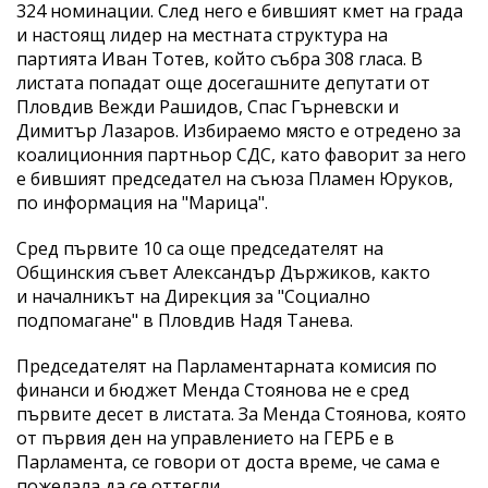
324 номинации. След него е бившият кмет на града
и настоящ лидер на местната структура на
партията Иван Тотев, който събра 308 гласа. В
листата попадат още досегашните депутати от
Пловдив Вежди Рашидов, Спас Гърневски и
Димитър Лазаров. Избираемо място е отредено за
коалиционния партньор СДС, като фаворит за него
е бившият председател на съюза Пламен Юруков,
по информация на "Марица".
Сред първите 10 са още председателят на
Общинския съвет Александър Държиков, както
и началникът на Дирекция за "Социално
подпомагане" в Пловдив Надя Танева.
Председателят на Парламентарната комисия по
финанси и бюджет Менда Стоянова не е сред
първите десет в листата. За Менда Стоянова, която
от първия ден на управлението на ГЕРБ е в
Парламента, се говори от доста време, че сама е
пожелала да се оттегли.