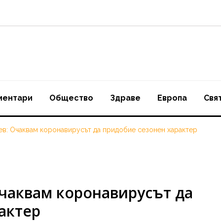
ментари
Oбщество
Здраве
Европа
Свя
в: Очаквам коронавирусът да придобие сезонен характер
чаквам коронавирусът да
актер