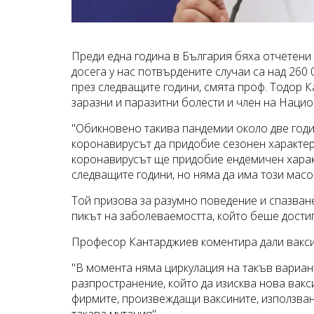
Преди една година в България бяха отчетени 
досега у нас потвърдените случаи са над 260
през следващите години, смята проф. Тодор 
заразни и паразитни болести и член на Наци
"Обикновено такива пандемии около две годи
коронавирусът да придобие сезонен характер,
коронавирусът ще придобие ендемичен характ
следващите години, но няма да има този масо
Той призова за разумно поведение и спазван
пикът на заболеваемостта, който беше достиг
Професор Кантарджиев коментира дали ваксин
"В момента няма циркулация на такъв вариант
разпространение, който да изисква нова вакс
фирмите, произвеждащи ваксините, използвани
такава мутация".