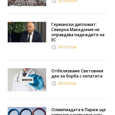
30.08.2024
Германски дипломат:
Северна Македония не
оправдава надеждите на
ЕС
28.07.2024
Отбелязваме Световния
ден за борба с хепатита
28.07.2024
Олимпиадата в Париж ще
започне с уникално шоу