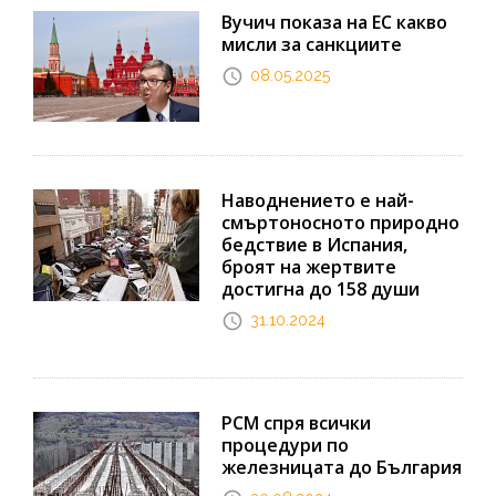
Вучич показа на ЕС какво
мисли за санкциите
08.05.2025
Наводнението е най-
смъртоносното природно
бедствие в Испания,
броят на жертвите
достигна до 158 души
31.10.2024
РСМ спря всички
процедури по
железницата до България