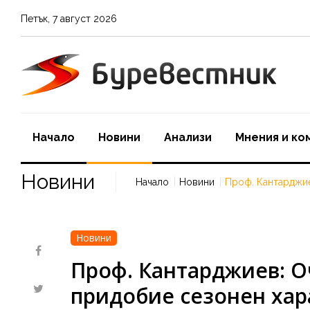
Петък
,
7
август
2026
Начало
Новини
Aнализи
Мнения и ко
Новини
Начало
Новини
Проф. Кантарджие
Новини
Проф. Кантарджиев: О
придобие сезонен хар