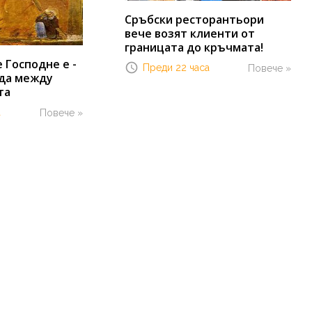
Сръбски ресторантьори
вече возят клиенти от
границата до кръчмата!
Господне е -
Преди 22 часа
Повече »
да между
та
а
Повече »