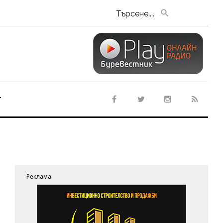
Търсене....
т
Реклама