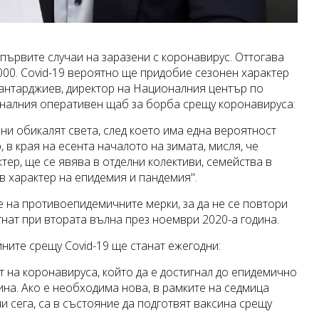
първите случаи на заразени с коронавирус. Оттогава
 000. Covid-19 вероятно ще придобие сезонен характер
Кантарджиев, директор на Националния център по
оналния оперативен щаб за борба срещу коронавируса:
ни обикалят света, след което има една вероятност
 в края на есента началото на зимата, мисля, че
ер, ще се явява в отделни колективи, семейства в
в характер на епидемия и пандемия".
е на противоепидемичните мерки, за да не се повтори
нат при втората вълна през ноември 2020-а година.
ите срещу Covid-19 ще станат ежегодни:
 на коронавируса, който да е достигнал до епидемично
ина. Ако е необходима нова, в рамките на седмица
 сега, са в състояние да подготвят ваксина срещу