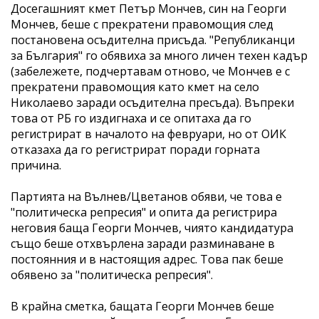
Досегашният кмет Петър Мончев, син на Георги
Мончев, беше с прекратени правомощия след
постановена осъдителна присъда. "Републиканци
за България" го обявиха за много личен техен кадър
(забележете, подчертавам отново, че Мончев е с
прекратени правомощия като кмет на село
Николаево заради осъдителна пресъда). Въпреки
това от РБ го издигнаха и се опитаха да го
регистрират в началото на февруари, но от ОИК
отказаха да го регистрират поради горната
причина.
Партията на Вълнев/Цветанов обяви, че това е
"политическа репресия" и опита да регистрира
неговия баща Георги Мончев, чиято кандидатура
също беше отхвърлена заради разминаване в
постоянния и в настоящия адрес. Това пак беше
обявено за "политическа репресия".
В крайна сметка, бащата Георги Мончев беше