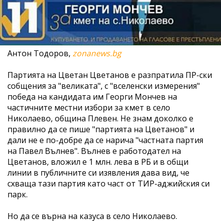
Антон Тодоров,
zonanews.bg
Партията на Цветан Цветанов е разпратила ПР-ски
собщения за "великата", с "вселенски измерения"
победа на кандидатa им Георги Мончев на
частичните местни избори за кмет в село
Николаево, община Плевен. Не знам доколко е
правилно да се пише "партията на Цветанов" и
дали не е по-добре да се нарича "частната партия
на Павел Вълнев". Вълнев е работодател на
Цветанов, вложил е 1 млн. лева в РБ и в общи
линии в публичните си изявления дава вид, че
схваща тази партия като част от ТИР-аджийския си
парк.
Но да се върна на казуса в село Николаево.