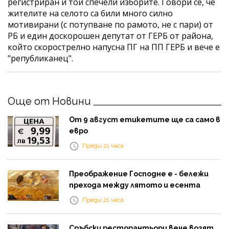
регистриран и той спечели изборите. Говори се, че
жителите на селото са били много силно
мотивирани (с потупване по рамото, не с пари) от
РБ и един доскорошен депутат от ГЕРБ от района,
който скорострелно напусна ПГ на ПП ГЕРБ и вече е
"републиканец".
Още от Новини
От 9 август етикетите ще са само в
евро
Преди 21 часа
Преображение Господне е - бележи
прехода между лятото и есента
Преди 21 часа
Сръбски ресторантьори вече возят