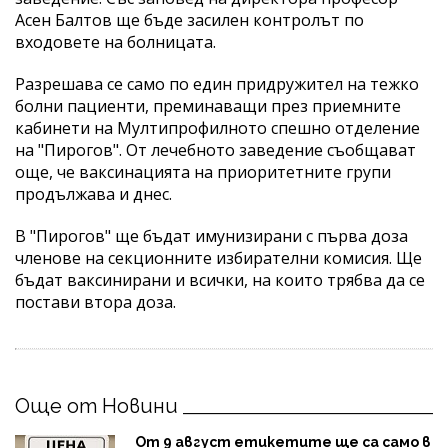
Асен Балтов ще бъде засилен контролът по
входовете на болницата.
Разрешава се само по един придружител на тежко
болни пациенти, преминаващи през приемните
кабинети на Мултипрофилното спешно отделение
на "Пирогов". От лечебното заведение съобщават
още, че ваксинацията на приоритетните групи
продължава и днес.
В "Пирогов" ще бъдат имунизирани с първа доза
членове на секционните избирателни комисия. Ще
бъдат ваксинирани и всички, на които трябва да се
постави втора доза.
Още от Новини
От 9 август етикетите ще са само в