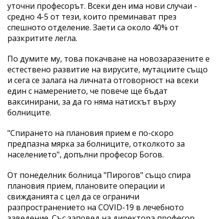
уточни професорът. Всеки ден има нови случаи -
средно 4-5 от тези, които преминават през
спешното отделение. Заети са около 40% от
разкритите легла.
По думите му, това покачване на новозаразените е
естествено развитие на вирусите, мутациите също
и сега се залага на личната отговорност на всеки
един с намерението, че повече ще бъдат
ваксинирани, за да го няма натискът върху
болниците.
"Спирането на плановия прием е по-скоро
предпазна мярка за болниците, отколкото за
населението", допълни професор Богов.
От понеделник болница "Пирогов" също спира
плановия прием, плановите операции и
свижданията с цел да се ограничи
разпространението на COVID-19 в лечебното
заведение. Със заповед на директора професор