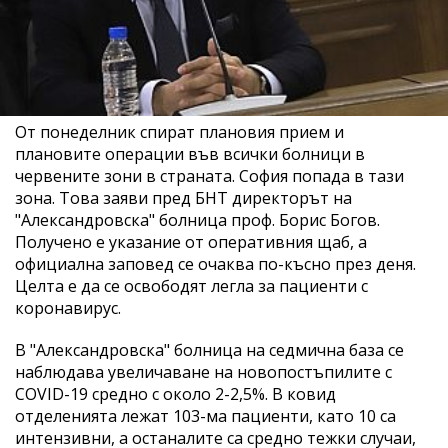
От понеделник спират плановия прием и
плановите операции във всички болници в
червените зони в страната. София попада в тази
зона. Това заяви пред БНТ директорът на
"Александровска" болница проф. Борис Богов.
Получено е указание от оперативния щаб, а
официална заповед се очаква по-късно през деня.
Целта е да се освободят легла за пациенти с
коронавирус.
В "Александровска" болница на седмична база се
наблюдава увеличаване на новопостъпилите с
COVID-19 средно с около 2-2,5%. В ковид
отделенията лежат 103-ма пациенти, като 10 са
интензивни, а останалите са средно тежки случаи,