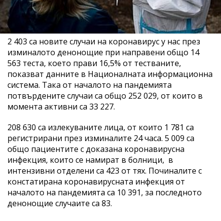
2 403 са новите случаи на коронавирус у нас през
изминалото денонощие при направени общо 14
563 теста, което прави 16,5% от тестваните,
показват данните в Националната информационна
система. Така от началото на пандемията
потвърдените случаи са общо 252 029, от които в
момента активни са 33 227.
208 630 са излекуваните лица, от които 1 781 са
регистрирани през изминалите 24 часа. 5 009 са
общо пациентите с доказана коронавирусна
инфекция, които се намират в болници, в
интензивни отделени са 423 от тях. Починалите с
констатирана коронавирусната инфекция от
началото на пандемията са 10 391, за последното
денонощие случаите са 83.