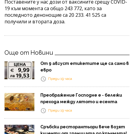
Поставените у нас дози от ваксините срещу COVID-
19 към момента са общо 243 772, като за
последното денонощие са 20 233. 41 525 са
получили и втората доза.
Още от Новини
От 9 август етикетите ще са само в
евро
Преди 19 часа
Преображение Господне е - бележи
прехода между лятото и есента
Преди 19 часа
Сръбски ресторантьори вече возят
клиенти от границата до кръчмата!