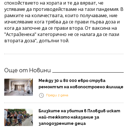
спокойствието на хората и те да вярват, че
успяваме да противодействаме на тази пандемия. В
рамките на количествата, които получаваме, ние
изчисляваме кога трябва да се прави първа доза и
кога да започне да се прави втора. От ваксина на
"АстраЗенека" категорично не се налага да се пази
втората доза", допълни той.
Още от Новини
Между 30 и 80 000 евро струва
ремонтът на новопостроено жилище
Преди 2 дена
Близките на убития в Пловдив искат
най-тежкото наказание за
заподозрените деца