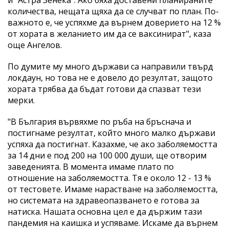
количества, нещата щяха да се случват по план. По-
важното е, че успяхме да върнем доверието на 12 %
от хората в желанието им да се ваксинират", каза
още Ангелов.
По думите му много държави са направили твърд
локдаун, но това не е довело до резултат, защото
хората трябва да бъдат готови да спазват тези
мерки.
"В България вървяхме по ръба на бръснача и
постигнаме резултат, който много малко държави
успяха да постигнат. Казахме, че ако заболяемостта
за 14 дни е под 200 на 100 000 души, ще отворим
заведенията. В момента имаме плато по
отношение на заболяемостта. Тя е около 12 - 13 %
от тестовете. Имаме нарастване на заболяемостта,
но системата на здравеопазването е готова за
натиска. Нашата основна цел е да държим тази
пандемия на каишка и успяваме. Искаме да върнем