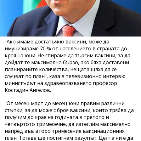
"Ако имаме достатъчно ваксини, може да
имунизираме 70 % от населението в страната до
края на юни. Не спираме да търсим ваксини, за да
дойдат те максимално бързо, ако бяха доставени
планираните количества, нещата щяха да се
случват по план", каза в телевизионно интервю
министърът на здравеопазването професор
Костадин Ангелов.
"От месец март до месец юни правим различни
стъпки, за да може с броя ваксини, които трябва да
получим до края на годината в третото и
четвъртото тримесечие, да изтеглим максимално
напред във второ тримесечие ваксинационния
план. Тогава ще постигнем резултат. Целта ни е да