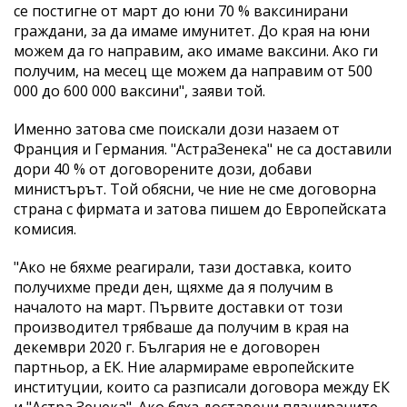
се постигне от март до юни 70 % ваксинирани
граждани, за да имаме имунитет. До края на юни
можем да го направим, ако имаме ваксини. Ако ги
получим, на месец ще можем да направим от 500
000 до 600 000 ваксини", заяви той.
Именно затова сме поискали дози назаем от
Франция и Германия. "АстраЗенека" не са доставили
дори 40 % от договорените дози, добави
министърът. Той обясни, че ние не сме договорна
страна с фирмата и затова пишем до Европейската
комисия.
"Ако не бяхме реагирали, тази доставка, които
получихме преди ден, щяхме да я получим в
началото на март. Първите доставки от този
производител трябваше да получим в края на
декември 2020 г. България не е договорен
партньор, а ЕК. Ние алармираме европейските
институции, които са разписали договора между ЕК
и "Астра Зенека". Ако бяха доставени планираните