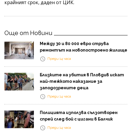
крайният срок, даден от ЦИК.
Още от Новини
Между 30 и 80 000 евро струва
ремонтът на новопостроено жилище
Преди 14 часа
Близките на убития в Пловдив искат
най-тежкото наказание за
заподозрените деца
Преди 14 часа
Полицията използва сълзотворен
спрей след бой с цигани в Балчик
Преди 14 часа