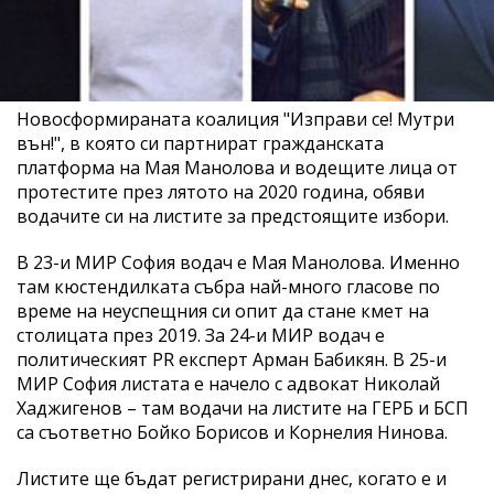
Новосформираната коалиция "Изправи се! Мутри
вън!", в която си партнират гражданската
платформа на Мая Манолова и водещите лица от
протестите през лятото на 2020 година, обяви
водачите си на листите за предстоящите избори.
В 23-и МИР София водач е Мая Манолова. Именно
там кюстендилката събра най-много гласове по
време на неуспещния си опит да стане кмет на
столицата през 2019. За 24-и МИР водач е
политическият PR експерт Арман Бабикян. В 25-и
МИР София листата е начело с адвокат Николай
Хаджигенов – там водачи на листите на ГЕРБ и БСП
са съответно Бойко Борисов и Корнелия Нинова.
Листите ще бъдат регистрирани днес, когато е и