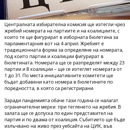
Централната избирателна комисия ще изтегли чрез
жребий номерата на партиите и на коалициите, с
които те ще фигурират в изборната бюлетина за
парламентарния вот на 4 април. Жребият е
традиционната форма за определяне на номерата,
под които партии и коалиции фигурират в
бюлетината. Номерата ще се разпределят между 23
партии и 8 коалиции – ще се изтеглят номерата от
1 до 31. По места инициативните комитети ще
бъдат добавени като номера в бюлетините по
поредността, в която са регистрирани.
Заради пандемията обаче тази година се налагат
ограничителни мерки при тегленето на жребия. В
залата ще се допуска по един представител на
партия и по двама от коалиция. Събитието ще бъде
излъчвано на живо през уебсайта на ЦИК, във