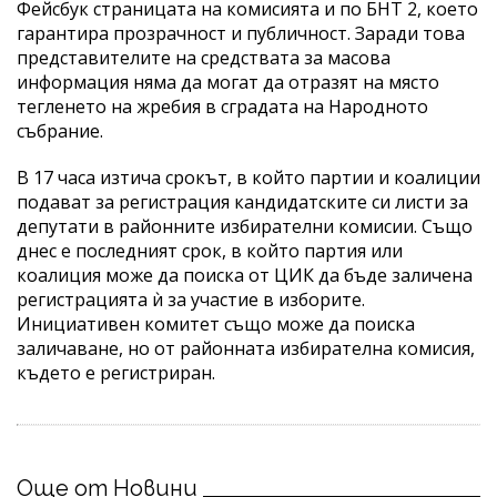
Фейсбук страницата на комисията и по БНТ 2, което
гарантира прозрачност и публичност. Заради това
представителите на средствата за масова
информация няма да могат да отразят на място
тегленето на жребия в сградата на Народното
събрание.
В 17 часа изтича срокът, в който партии и коалиции
подават за регистрация кандидатските си листи за
депутати в районните избирателни комисии. Също
днес е последният срок, в който партия или
коалиция може да поиска от ЦИК да бъде заличена
регистрацията ѝ за участие в изборите.
Инициативен комитет също може да поиска
заличаване, но от районната избирателна комисия,
където е регистриран.
Още от Новини