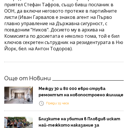
приятел Стефан Тафров, също бивш посланик в
ООН, да включи неговото протеже в партийните
листи (Иван Гарвалов е знаков агент на Първо
главно управление на Държавна сигурност, с
псевдоним "Ников". Досието му в архива на
Комисията по досиетата е няколко тома, той е бил
ключов секретен сътрудник на резидентурата в Ню
Йорк, бел. на Антон Тодоров).
Още от Новини
Между 30 и 80 000 евро струва
ремонтът на новопостроено жилище
Преди 15 часа
Близките на убития в Пловдив искат
най-тежкото наказание за