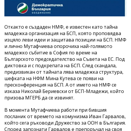
Откакто е създаден НМФ, е известен като тайна
младежка организация на БСП, която проповядва
изцяло леви идеи и защитава позиции на БСП. НМФ
и лично Мутафчиева опорочиха най-голямото
младежко събитие в София по време на
Българското председателство на Съвета на ЕС. Под
диктовка и с подкрепата на БСП. След скандала,
предизвикан от тайната лява младежка структура,
шефката на НФМ Мина Кутева се появи на
пресконференция на БСП. А от името на НМФ се
изказа Николай Бериевски от БСП-Младежи, който
призова МГЕРБ да се извинят.
В момента Мутафчиева работи при бившия
посланик от времето на комунизма Иван Гарвалов,
който сега ръководи Дружество за ООН в България.
Според запознати Гарвалов е препоръчал на своя