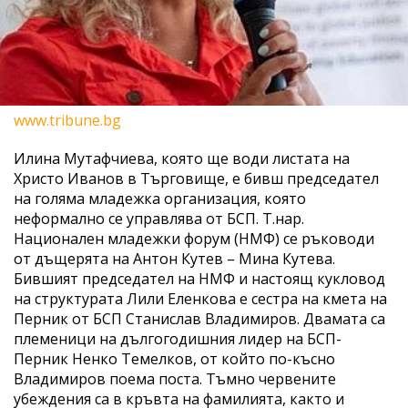
www.tribune.bg
Илина Мутафчиева, която ще води листата на
Христо Иванов в Търговище, е бивш председател
на голяма младежка организация, която
неформално се управлява от БСП. Т.нар.
Национален младежки форум (НМФ) се ръководи
от дъщерята на Антон Кутев – Мина Кутeва.
Бившият председател на НМФ и настоящ кукловод
на структурата Лили Еленкова е сестра на кмета на
Перник от БСП Станислав Владимиров. Двамата са
племеници на дългогодишния лидер на БСП-
Перник Ненко Темелков, от който по-късно
Владимиров поема поста. Тъмно червените
убеждения са в кръвта на фамилията, както и