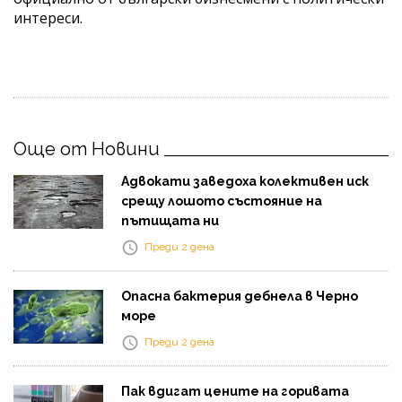
интереси.
Още от Новини
Адвокати заведоха колективен иск
срещу лошото състояние на
пътищата ни
Преди 2 дена
Опасна бактерия дебнела в Черно
море
Преди 2 дена
Пак вдигат цените на горивата