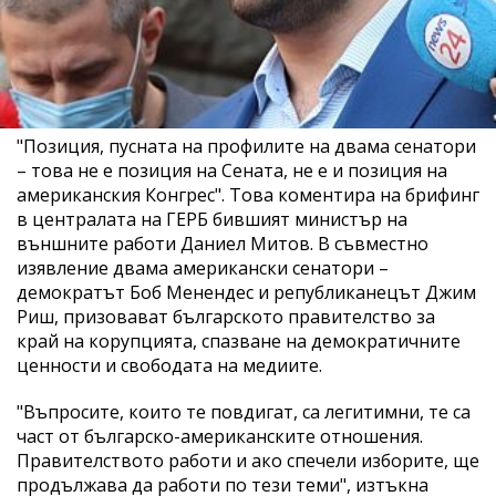
"Позиция, пусната на профилите на двама сенатори
– това не е позиция на Сената, не е и позиция на
американския Конгрес". Това коментира на брифинг
в централата на ГЕРБ бившият министър на
външните работи Даниел Митов. В съвместно
изявление двама американски сенатори –
демократът Боб Менендес и републиканецът Джим
Риш, призовават българското правителство за
край на корупцията, спазване на демократичните
ценности и свободата на медиите.
"Въпросите, които те повдигат, са легитимни, те са
част от българско-американските отношения.
Правителството работи и ако спечели изборите, ще
продължава да работи по тези теми", изтъкна