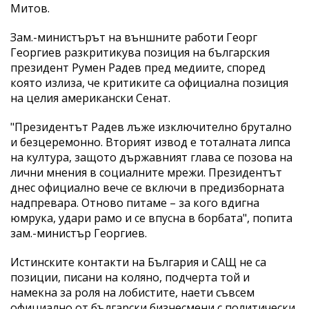
Митов.
Зам.-министърът на външните работи Георг
Георгиев разкритикува позиция на българския
президент Румен Радев пред медиите, според
която излиза, че критиките са официална позиция
на целия американски Сенат.
"Президентът Радев лъже изключително брутално
и безцеремонно. Вторият извод е тоталната липса
на култура, защото държавният глава се позова на
лични мнения в социалните мрежи. Президентът
днес официално вече се включи в предизборната
надпревара. Отново питаме – за кого вдигна
юмрука, удари рамо и се впусна в борбата", попита
зам.-министър Георгиев.
Истинските контакти на България и САЩ не са
позиции, писани на коляно, подчерта той и
намекна за роля на лобистите, наети съвсем
официално от български бизнесмени с политически