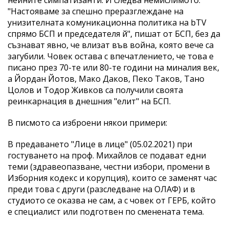
"Настояваме за спешно преразглеждане на
унизителната комуникационна политика на bTV
спрямо БСП и председателя й", пишат от БСП, без да
съзнават явно, че влизат във война, която вече са
загубили. Човек остава с впечатлението, че това е
писано през 70-те или 80-те години на миналия век,
а Йордан Йотов, Мако Даков, Пеко Таков, Тано
Цолов и Тодор Живков са получили своята
реинкарнация в днешния "елит" на БСП.
В писмото са изброени някои примери:
В предаването "Лице в лице" (05.02.2021) при
гостуването на проф. Михайлов се подават едни
теми (здравеопазване, честни избори, промени в
Изборния кодекс и корупция), които се заменят час
преди това с други (разследване на ОЛАФ) и в
студиото се оказва не сам, а с човек от ГЕРБ, който
е специалист или подготвен по сменената тема.