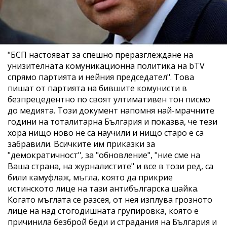
"БСП настояват за спешно преразглеждане на
унизителната комуникационна политика на bTV
спрямо партията и нейния председател". Това
пишат от партията на бившите комунисти в
безпрецедентно по своят ултимативен тон писмо
до медията. Този документ напомня най-мрачните
години на тоталитарна България и показва, че тези
хора нищо ново не са научили и нищо старо е са
забравили. Всичките им приказки за
"демократичност", за "обновление", "ние сме на
Ваша страна, на журналистите" и все в този ред, са
били камуфлаж, мъгла, която да прикрие
истинското лице на тази антибългарска шайка.
Когато мъглата се разсея, от нея изплува грозното
лице на над стогодишната групировка, която е
причинила безброй беди и страдания на България и