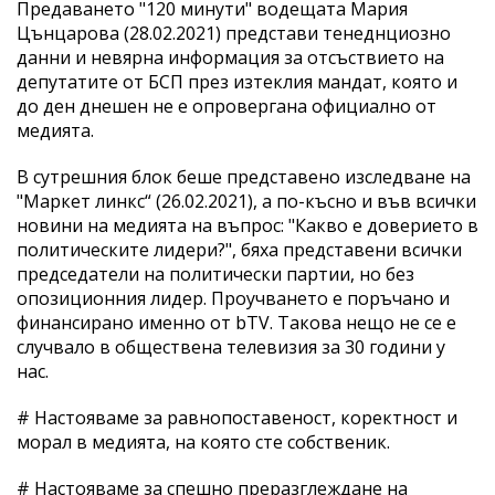
Предаването "120 минути" водещата Мария
Цънцарова (28.02.2021) представи тенеднциозно
данни и невярна информация за отсъствието на
депутатите от БСП през изтеклия мандат, която и
до ден днешен не е опровергана официално от
медията.
В сутрешния блок беше представено изследване на
"Маркет линкс“ (26.02.2021), а по-късно и във всички
новини на медията на въпрос: "Какво е доверието в
политическите лидери?", бяха представени всички
председатели на политически партии, но без
опозиционния лидер. Проучването е поръчано и
финансирано именно от bTV. Такова нещо не се е
случвало в обществена телевизия за 30 години у
нас.
# Настояваме за равнопоставеност, коректност и
морал в медията, на която сте собственик.
# Настояваме за спешно преразглеждане на