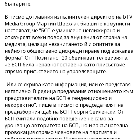
българите.
В писмо до главния изпълнителен директор на bTV
Media Group Мартин Швехлак бившите комунисти
настояват, че "БСП е умишлено неглижирана и
отхвърлят всеки повод за внушения от страна на
медията, целящи незачитането й и опитите за
нейното обществено дискредитиране под всякаква
форма". От "Позитано" 20 обвиняват телевизията,
че БСП била неравнопоставена като присъствие
спрямо присъствието на управляващите.
"Или се скрива като информация, или се представя
негативно. В редица предавания отношението към
представителите на БСП е тенденциозно и
некоректно", пише в писмото председателят на
предизборния щаб на БСП Георги Свиленски. От
БСП считали подобно поведение не само за
уронващо авторитета на БСП, но и за съзнателна
провокация спрямо членовете на партията и
нейните симпатизанти. И следва немислимото: