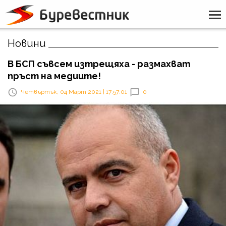
Новини
В БСП съвсем изтрещяха - размахват
пръст на медиите!
Четвъртък, 04 Март 2021 | 17:57:01
0