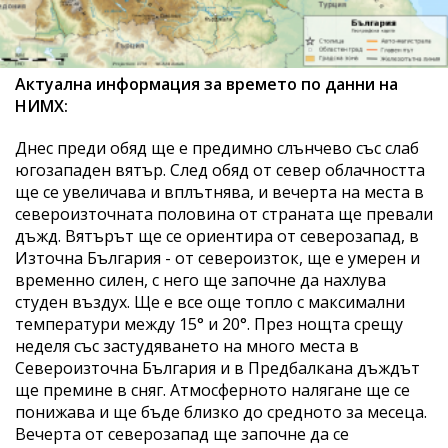
Актуална информация за времето по данни на
НИМХ:
Днес преди обяд ще е предимно слънчево със слаб
югозападен вятър. След обяд от север облачността
ще се увеличава и вплътнява, и вечерта на места в
североизточната половина от страната ще превали
дъжд. Вятърът ще се ориентира от северозапад, в
Източна България - от североизток, ще е умерен и
временно силен, с него ще започне да нахлува
студен въздух. Ще е все още топло с максимални
температури между 15° и 20°. През нощта срещу
неделя със застудяването на много места в
Североизточна България и в Предбалкана дъждът
ще премине в сняг. Атмосферното налягане ще се
понижава и ще бъде близко до средното за месеца.
Вечерта от северозапад ще започне да се