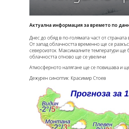
Актуална информация за времето по дан
Днес до обяд в по-голямата част от страната
От запад облачността временно ще се разкъс
североизток. Максималните температури ще б
облачността отново ще се увеличи
Атмосферното налягане ще се повишава и ще 
Дежурен синоптик: Красимир Стоев