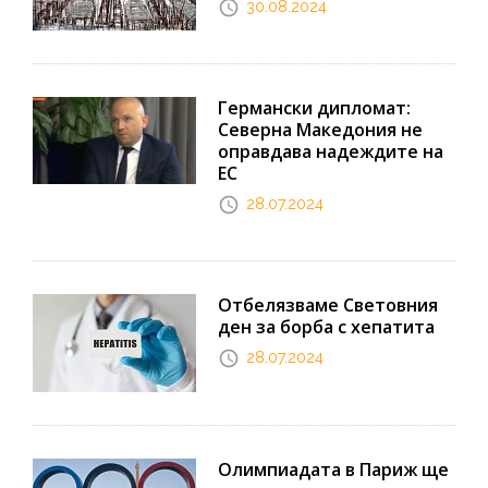
30.08.2024
Германски дипломат:
Северна Македония не
оправдава надеждите на
ЕС
28.07.2024
Отбелязваме Световния
ден за борба с хепатита
28.07.2024
Олимпиадата в Париж ще