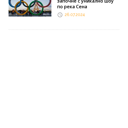
започне с уникално шоу
по река Сена
26.07.2024