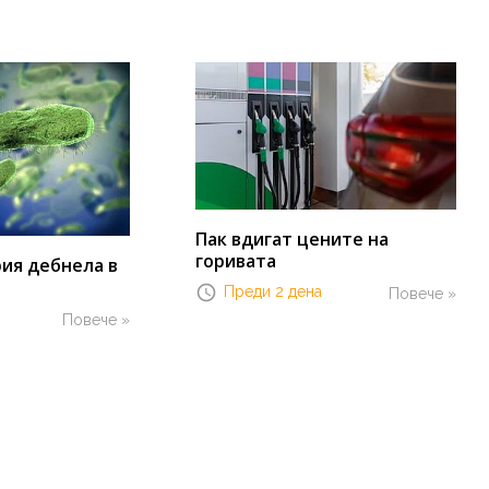
Пак вдигат цените на
горивата
ия дебнела в
Преди 2 дена
Повече »
Повече »