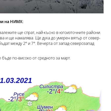
ни на НИМХ:
 валежите ще спрат, най-късно в югоизточните райони.
ва и ще намалява. Ще духа до умерен вятър от север-
ъдат между 2° и 7°. Вечерта от запад-северозапад
бъде по-високо от средното за март.