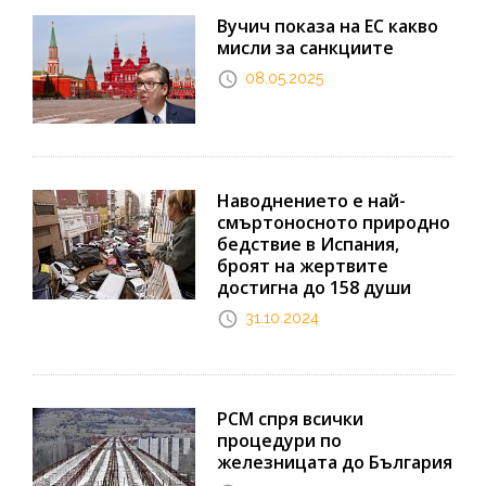
Вучич показа на ЕС какво
мисли за санкциите
08.05.2025
Наводнението е най-
смъртоносното природно
бедствие в Испания,
броят на жертвите
достигна до 158 души
31.10.2024
РСМ спря всички
процедури по
железницата до България