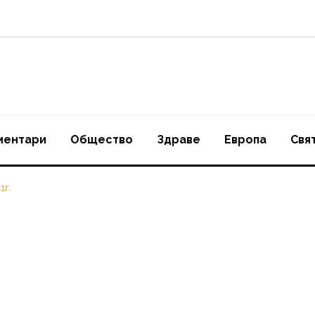
ментари
Oбщество
Здраве
Европа
Свя
1г.