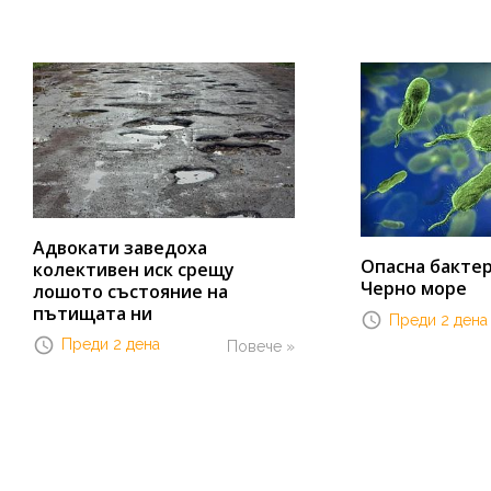
Адвокати заведоха
Опасна бактер
колективен иск срещу
Черно море
лошото състояние на
пътищата ни
Преди 2 дена
Преди 2 дена
Повече »