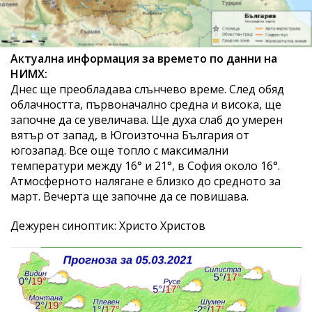
Актуална информация за времето по данни на
НИМХ:
Днес ще преобладава слънчево време. След обяд
облачността, първоначално средна и висока, ще
започне да се увеличава. Ще духа слаб до умерен
вятър от запад, в Югоизточна България от
югозапад. Все още топло с максимални
температури между 16° и 21°, в София около 16°.
Атмосферното налягане е близко до средното за
март. Вечерта ще започне да се повишава.
Дежурен синоптик: Христо Христов