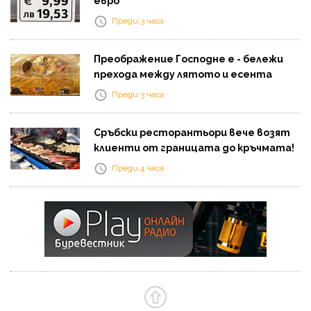
евро
Преди 3 часа
Преображение Господне е - бележи
прехода между лятото и есента
Преди 3 часа
Сръбски ресторантьори вече возят
клиенти от границата до кръчмата!
Преди 4 часа