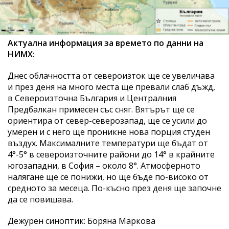
Актуална информация за времето по данни на
НИМХ:
Днес облачността от североизток ще се увеличава
и през деня на много места ще превали слаб дъжд,
в Североизточна България и Централния
Предбалкан примесен със сняг. Вятърът ще се
ориентира от север-северозапад, ще се усили до
умерен и с него ще проникне нова порция студен
въздух. Максималните температури ще бъдат от
4°-5° в североизточните райони до 14° в крайните
югозападни, в София – около 8°. Атмосферното
налягане ще се понижи, но ще бъде по-високо от
средното за месеца. По-късно през деня ще започне
да се повишава.
Дежурен синоптик: Боряна Маркова