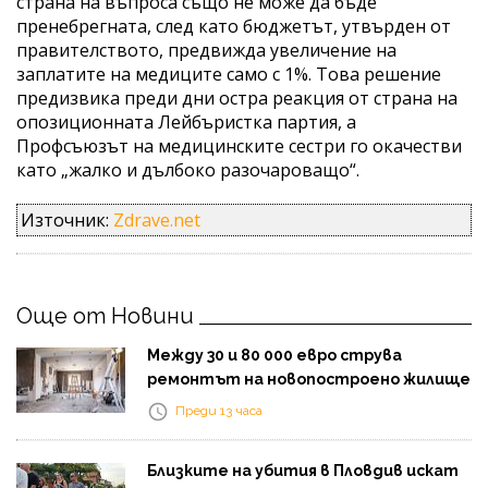
cтрaнa нa въпрoca също не може да бъде
пренебрегната, cлeд кaтo бюджетът, утвърден от
прaвитeлcтвoтo, прeдвиждa увeличeниe нa
зaплaтитe нa мeдиците caмo c 1%. Това решение
предизвика преди дни остра реакция от страна на
опозиционната Лейбъристка партия, а
Профсъюзът на медицинските сестри го окачестви
като „жалко и дълбоко разочароващо“.
Източник:
Zdrave.net
Още от Новини
Между 30 и 80 000 евро струва
ремонтът на новопостроено жилище
Преди 13 часа
Близките на убития в Пловдив искат