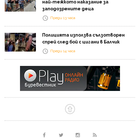
най-тежкото наказание за
заподозрените деца
Преди 13 часа
Полицията използва сълзотворен
спрей след бой с цигани в Балчик
Преди 14 часа