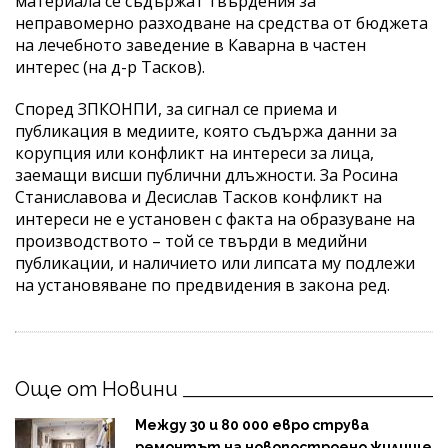
материала се съдържат твърдения за
неправомерно разходване на средства от бюджета
на лечебното заведение в Каварна в частен
интерес (на д-р Тасков).
Според ЗПКОНПИ, за сигнал се приема и
публикация в медиите, която съдържа данни за
корупция или конфликт на интереси за лица,
заемащи висши публични длъжности. За Росина
Станиславова и Десислав Тасков конфликт на
интереси не е установен с факта на образуване на
производството – той се твърди в медийни
публикации, и наличието или липсата му подлежи
на установяване по предвидения в закона ред.
Още от Новини
Между 30 и 80 000 евро струва
ремонтът на новопостроено жилище