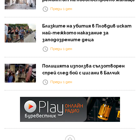
Преди 1 ден
Близките на убития в Пловдив искат
най-тежкото наказание за
заподозрените деца
Преди 1 ден
Полицията използва сълзотворен
спрей след бой с цигани в Балчик
Преди 1 ден