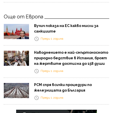
Още от Европа
Вучич показа на ЕС какво мисли за
санкциите
Преди 1 година
Наводнението е най-смъртоносното
природно бедствие в Испания, броят
на жертвите достигна до 158 души
Преди 1 година
РСМ спря всички процедури по
железницата до България
Преди 1 година