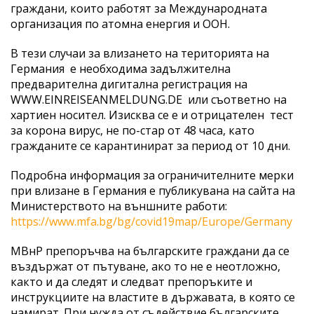
граждани, които работят за Международната
организация по атомна енергия и ООН.
В тези случаи за влизането на територията на
Германия е необходима задължителна
предварителна дигитална регистрация на
WWW.EINREISEANMELDUNG.DE или съответно на
хартиен носител. Изисква се е и отрицателен тест
за корона вирус, не по-стар от 48 часа, като
гражданите се карантинират за период от 10 дни.
Подробна информация за ограничителните мерки
при влизане в Германия е публикувана на сайта на
Министерството на външните работи:
https://www.mfa.bg/bg/covid19map/Europe/Germany
МВнР препоръчва на българските граждани да се
въздържат от пътуване, ако то не е неотложно,
както и да следят и следват препоръките и
инструкциите на властите в държавата, в която се
намират. При нужда от съдействие българските