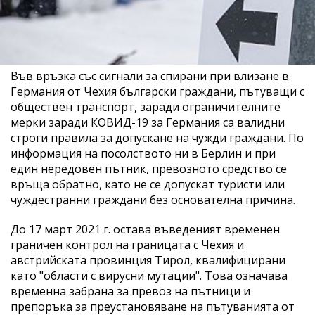
Във връзка със сигнали за спирани при влизане в
Германия от Чехия български граждани, пътуващи с
обществен транспорт, заради ограничителните
мерки заради КОВИД-19 за Германия са валидни
строги правила за допускане на чужди граждани. По
информация на посолството ни в Берлин и при
един нередовен пътник, превозното средство се
връща обратно, като не се допускат туристи или
чуждестранни граждани без основателна причина.
До 17 март 2021 г. остава въведеният временен
граничен контрол на границата с Чехия и
австрийската провинция Тирол, квалифицирани
като "области с вирусни мутации". Това означава
временна забрана за превоз на пътници и
препоръка за преустановяване на пътуванията от