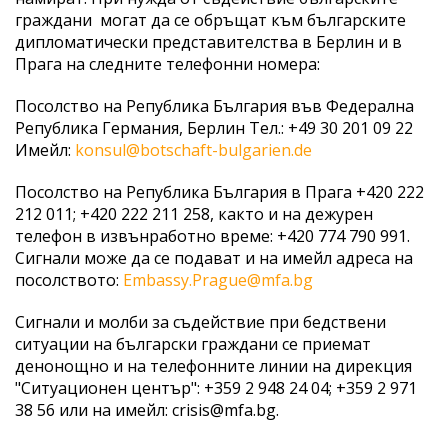
граждани могат да се обръщат към българските
дипломатически представителства в Берлин и в
Прага на следните телефонни номера:
Посолство на Република България във Федерална
Република Германия, Берлин Тел.: +49 30 201 09 22
Имейл:
konsul@botschaft-bulgarien.de
Посолство на Република България в Прага +420 222
212 011; +420 222 211 258, както и на дежурен
телефон в извънработно време: +420 774 790 991.
Сигнали може да се подават и на имейл адреса на
посолството:
Embassy.Prague@mfa.bg
Сигнали и молби за съдействие при бедствени
ситуации на български граждани се приемат
денонощно и на телефонните линии на дирекция
"Ситуационен център": +359 2 948 24 04; +359 2 971
38 56 или на имейл: crisis@mfa.bg.