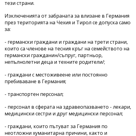
тези страни.
Изключенията от забраната за влизане в Германия
през територията на Чехия и Тирол се допуска само
за:
- германски граждани и граждани на трети страни,
които са членове на тесния кръг на семейството на
германски гражданин/съпруг, партньор,
непълнолетни деца и техните родители/;
- граждани с местоживеене или постоянно
пребиваване в Германия;
- транспортен персонал;
- персонал в сферата на здравеопазването - лекари,
медицински сестри и друг медицински персонал;
- граждани, които пътуват за Германия по
неотложни хуманитарна причини, както и