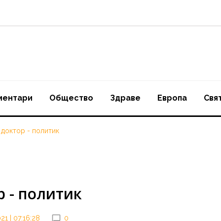
ментари
Oбщество
Здраве
Европа
Свя
 доктор - политик
р - политик
1 | 07:16:28
0