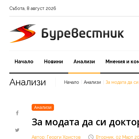
Събота
,
8
август
2026
Начало
Новини
Aнализи
Мнения и ко
Анализи
Начало
Анализи
За модата да си
Анализи
За модата да си докто
Автор: Георги Христов
Вторник, 02 Март 202