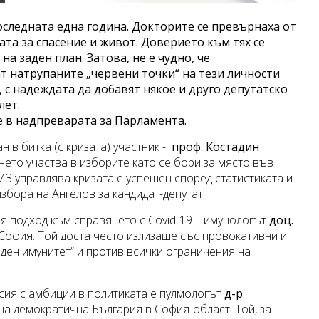
следната една година. Докторите се превърнаха от
та за спасение и живот. Доверието към тях се
 заден план. Затова, не е чудно, че
т натрупаните „червени точки“ на тези личности
 с надеждата да добавят някое и друго депутатско
лет.
е в надпреварата за Парламента.
 в битка (с кризата) участник -
проф. Костадин
ето участва в изборите като се бори за място във
МЗ управлява кризата е успешен според статистиката и
збора на Ангелов за кандидат-депутат.
ия подход към справянето с Covid-19 – имунологът
доц.
София. Той доста често излизаше със провокативни и
аден имунитет“ и против всички ограничения на
сия с амбиции в политиката е пулмологът
д-р
 на демократична България в София-област. Той, за