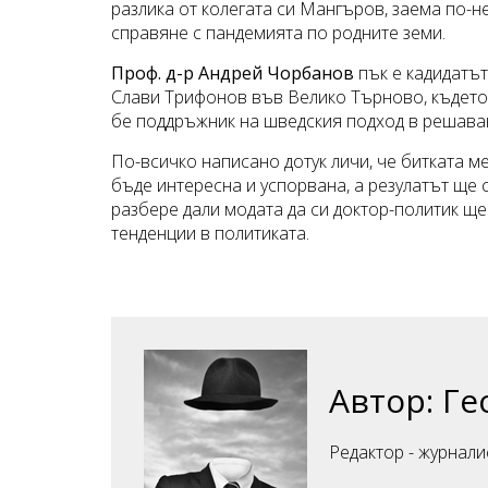
разлика от колегата си Мангъров, заема по-н
справяне с пандемията по родните земи.
Проф. д-р Андрей Чорбанов
пък е кадидатът
Слави Трифонов във Велико Търново, където
бе поддръжник на шведския подход в решаван
По-всичко написано дотук личи, че битката м
бъде интересна и успорвана, а резулатът ще с
разбере дали модата да си доктор-политик щ
тенденции в политиката.
Автор: Ге
Редактор - журнали