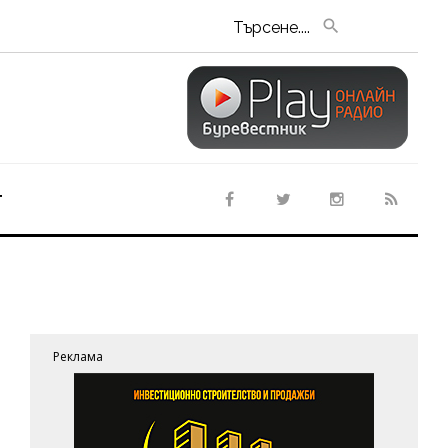
Търсене....
т
Реклама