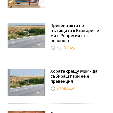
Превенцията по
пътищата в България е
мит. Репресията –
реалност
13.08.2025
Хората срещу МВР - да
събираш пари не е
превенция
07.08.2025