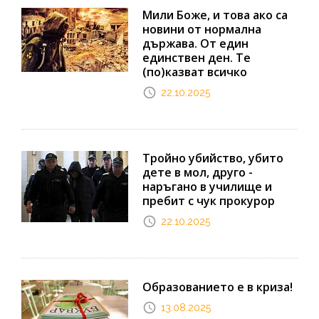
Мили Боже, и това ако са
новини от нормална
държава. От един
единствен ден. Те
(по)казват всичко
22.10.2025
Тройно убийство, убито
дете в мол, друго -
наръгано в училище и
пребит с чук прокурор
22.10.2025
Образованието е в криза!
13.08.2025