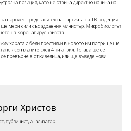
еутрална позиция, като не отрича директно начина на
 за народен представител на партията на ТВ-водещия
 ще мери сили със здравния министър. Микробиологът
ето на Коронавирус кризата.
ежду хората с бели престилки в новото им поприще ще
тане ясен в дните след 4-ти април. Тогава ще се
е се превърне в отживелица, или ще въведе нови
орги Христов
ст, публицист, анализатор.