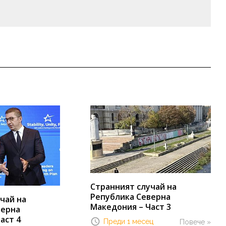
Странният случай на
Република Северна
чай на
Македония – Част 3
верна
аст 4
Преди 1 месец
Повече »