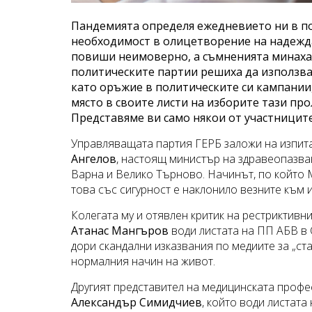
Пандемията определя ежедневието ни в по
необходимост в олицетворение на надежда
повиши неимоверно, а съмненията минаха на
политическите партии решиха да използва
като оръжие в политическите си кампании,
място в своите листи на изборите тази про
Представяме ви само някои от участницит
Управляващата партия ГЕРБ заложи на изпитан
Ангелов
, настоящ министър на здравеопазван
Варна и Велико Търново. Начинът, по който 
това със сигурност е наклонило везните към и
Колегата му и отявлен критик на рестриктивн
Атанас Мангъров
води листата на ПП АБВ в 
дори скандални изказвания по медиите за „ст
нормалния начин на живот.
Другият представител на медицинската профе
Александър Симидчиев
, който води листата